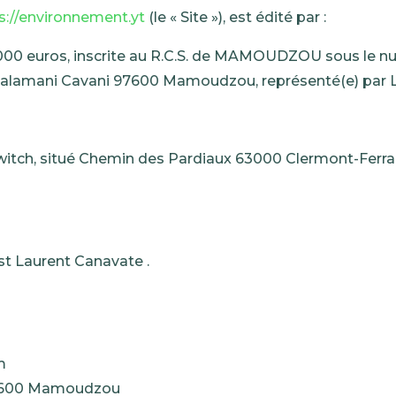
s://environnement.yt
(le « Site »), est édité par :
20000 euros, inscrite au R.C.S. de MAMOUDZOU sous le
rue Salamani Cavani 97600 Mamoudzou, représenté(e) par
Switch, situé Chemin des Pardiaux 63000 Clermont-Ferran
est Laurent Canavate .
m
i 97600 Mamoudzou